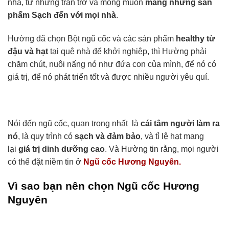
nhà, từ những trăn trở và mong muốn
mang những sản
phẩm Sạch đến với mọi nhà
.
Hường đã chọn Bột ngũ cốc và các sản phẩm
healthy từ
đậu và hạt
tại quê nhà để khởi nghiệp, thì Hường phải
chăm chút, nuôi nấng nó như đứa con của mình, để nó có
giá trị, để nó phát triển tốt và được nhiều người yêu quí.
Nói đến ngũ cốc, quan trọng nhất là
cái tâm người làm ra
nó
, là quy trình có
sạch và đảm bảo
, và tỉ lệ hạt mang
lại
giá trị dinh dưỡng cao
. Và Hường tin rằng, mọi người
có thể đặt niềm tin ở
Ngũ cốc Hương Nguyên.
Vì sao bạn nên chọn Ngũ cốc Hương
Nguyên